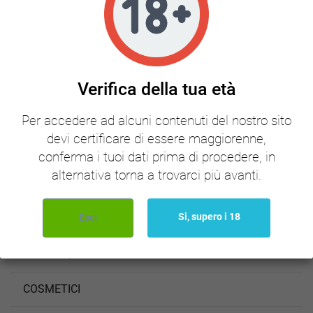
Tasse incluse
15,10 €
Vendite, dalla più alta alla più bassa

1
Verifica della tua età
HOME
Per accedere ad alcuni contenuti del nostro sito
devi certificare di essere maggiorenne,
SUCCHI LIMPIDI
conferma i tuoi dati prima di procedere, in
alternativa torna a trovarci più avanti.
ESSICATI
Si, supero i 18
Esci
CANAPA
GADGET /OGGETTISTICA
COSMETICI