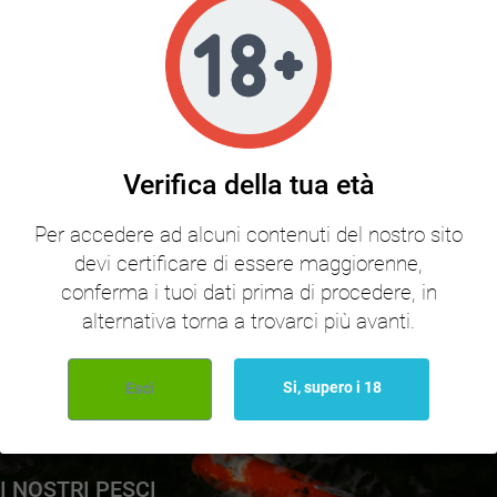
favorite_border
favorite_border
Verifica della tua età
Succo di mela limpido
Maglietta Unisex in cotone FTM
Per accedere ad alcuni contenuti del nostro sito
Tasse incluse
Tasse incluse
4,10 €
15,10 €
devi certificare di essere maggiorenne,
conferma i tuoi dati prima di procedere, in
alternativa torna a trovarci più avanti.
tutti i prodotti
Si, supero i 18
Esci
I NOSTRI PESCI