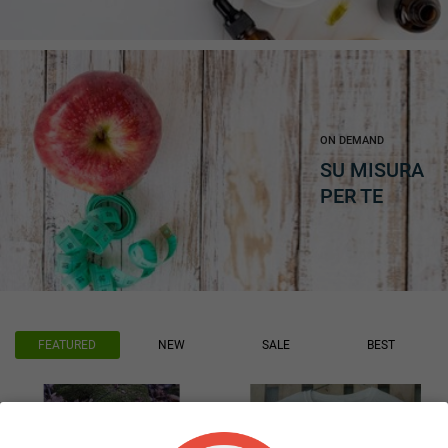
ON DEMAND
SU MISURA
PER TE
FEATURED
NEW
SALE
BEST