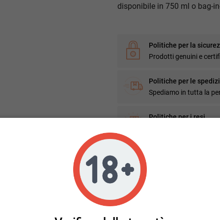
disponibile in 750 ml o bag-in-
Politiche per la sicure
Prodotti genuini e certif
Politiche per le spediz
Spediamo in tutta la pe
Politiche per i resi
Diritto di recesso in 10 g