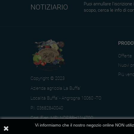
Puoi annullare l'iscrizion
NOTIZIARIO
scopo, cerca le info di con
PRODO
Offerte
Nuovi pr
Più vend
Copyright © 2023
Azienda agricola La Buffa'
Località Buffa' - Angrogna 10060 -TO
P.I. 03682840040
Cod. Fisc. MRLNDR88H11I470Q
Vi informiamo che il nostro negozio online NON utili