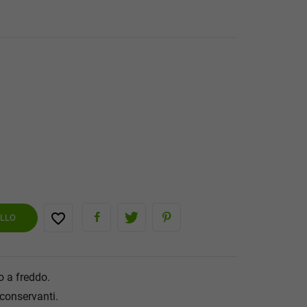
favorite_border
ELLO
o a freddo.
conservanti.