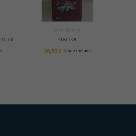
15 ml.
FTM DOL
Conf
26,50 €
4
Tasse incluse