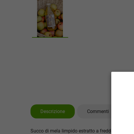
Descrizione
Commenti
Succo di mela limpido estratto a freddo.