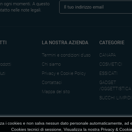
e in ogni momenti. A questo
tatto nelle note legali.
TTI
LA NOSTRA AZIENDA
CATEGORIE
Termini e condizioni d'uso
CANAPA
odotti
Chi siamo
COSMETICI
uti
Privacy e Cookie Policy
ESSICATI
Contattaci
GADGET
/OGGETTISTICA
Mappa del sito
SUCCHI LIMPIDI
zza i cookies e non salva nessun dato personale automaticamente, ad ec
Cookies tecnici di sessione, Visualizza la nostra
Privacy & Cookie