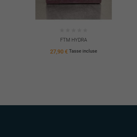
FTM HYDRA
27,90 €
use
Tasse incluse