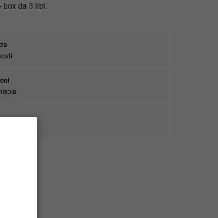
 box da 3 litri.
zza
icati
ioni
nisola
iorni.