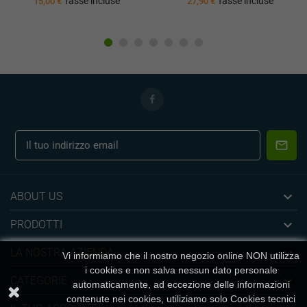
Tasse incluse
Tasse incluse
27,90 €
30,00 €

ABOUT US

PRODOTTI

LA NOSTRA AZIENDA
Vi informiamo che il nostro negozio online NON utilizza
i cookies e non salva nessun dato personale

CATEGORIE
automaticamente, ad eccezione delle informazioni
contenute nei cookies, utiliziamo solo Cookies tecnici