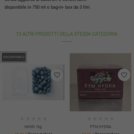
disponibile in 750 ml o bag-in- box da 3 litri.
13 ALTRI PRODOTTI DELLA STESSA CATEGORIA:
favorite_border
favorite_border
FTM HYDRA
FTM CBD OIL